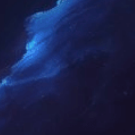
企业文化
服务类型
沟通
必一B Sport