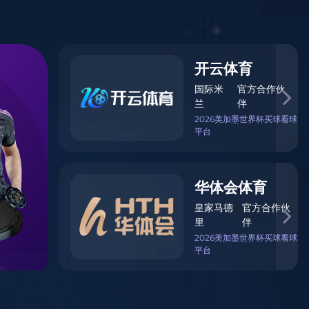
型
沟通
必一B Sport
联系我们