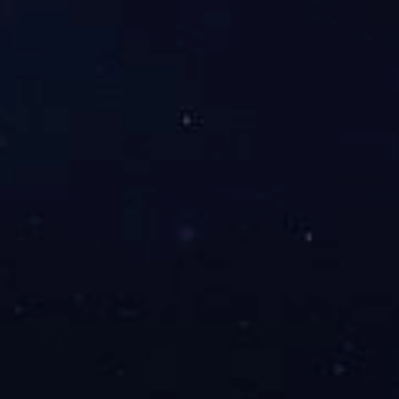
立即提交
系方式
电话
19388320615
邮箱
menstrual@msn.com
地址