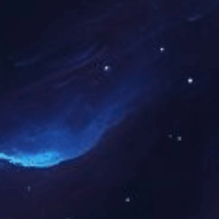
最后，学校还鼓励并支持这些运动员参与各类
对于表现突出的学生给予奖励，以激励他们继
4、促进校园文化建设
除了关注学业与竞技之外，广东工业大学认为
分。在这一背景下，篮球特招计划不仅为新生
通过定期举办各类文艺活动及篮球联赛，不仅
间交流互动，加深彼此理解。此外，相互间分
动中来，共同营造出一个积极向上的校园气氛
同时，通过走访社区、参与公益活动等举措，
边人群，从而形成良好的社会影响，使得整个
秀人才的发展奠定基础。
总结：
综上所述，广东工业大学启动篮球特招计划，