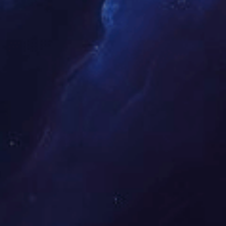
国内外比赛，让他们通过实战锻炼不断积累经验。同时，
续努力拼搏，实现个人价值与目标。
丰富多彩的校园文化也是促进学生全面成长的重要组成部
创造了展示自我的机会，也将推动校园文化氛围的发展。
可以增强同学们之间的团结合作精神，还促进不同专业之
享成功故事和经历，可以激励更多同学积极参与到这项活
。
这些优秀运动员也将自身所代表的不懈奋斗精神传递给周
校园都充满朝气与活力。这种良性循环，将为未来更多优
是响应国家号召、推进高校体育改革的一项重要举措。该