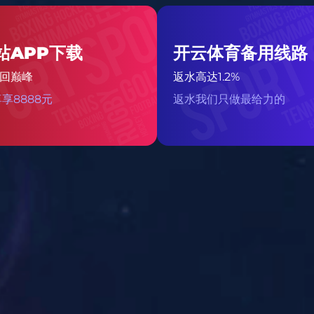
面启动助力优秀运动员圆梦大学生活
推
多的高等院校开始实施体育特招生政策，以吸引优秀运动
，积极响应这一趋势，全面启动篮球特招计划，为那些在
阔的发展平台。这一计划不仅帮助他们顺利进入大学，更
过这个特招计划，优秀运动员能够在学业与运动之间找到
校注入新的活力与竞争力。本文将从多个角度详细探讨广
，实现圆梦大学生活的美好愿景。
于国家对青少年体育发展的重视。近年来，我国政府大力